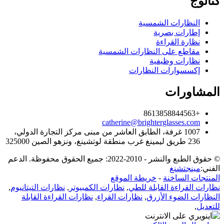
كتالوج
النظارات الشمسية
إطارات بصرية
نظارة القراءة
مقاطع على النظارات الشمسية
نظارات وظيفية
إكسسوارات النظارات
المشاورات
+8613858844563
catherine@brighterglasses.com
1007 غرفة، الطابق العاشر من مبنى مركز التجارة الدولي،
236 طريق ليمينغ غرب منطقة لوتشينغ، ونزهو الصين 325000
© حقوق الطبع والنشر - 2010-2022: جميع الحقوق محفوظة. الدعم
الفني:
مينجتشنغ
المنتجات الساخنة
-
خريطة الموقع
نظارات القراءة القابلة للطي
,
نظارات الكمبيوتر
,
نظارات التيتانيوم
,
النظارات الضوء الأزرق
,
نظارات القراء
,
نظارات القراءة القابلة
للتعديل
,