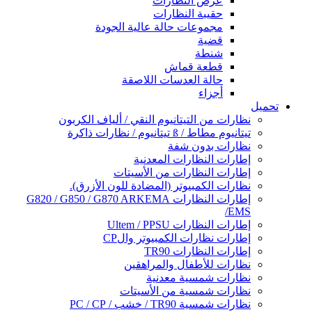
عرض النظارات
حقيبة النظارات
مجموعات حالة عالية الجودة
قضية
شنطة
قطعة قماش
حالة العدسات اللاصقة
أجزاء
تحميل
نظارات من التيتانيوم النقي / ألياف الكربون
تيتانيوم مطاط / ß تيتانيوم / نظارات ذاكرة
نظارات بدون شفة
إطارات النظارات المعدنية
إطارات النظارات من الأسيتات
نظارات الكمبيوتر (المضادة للون الأزرق).
إطارات النظارات G820 / G850 / G870 ARKEMA
/EMS
إطارات النظارات Ultem / PPSU
إطارات نظارات الكمبيوتر والCP
إطارات النظارات TR90
نظارات للأطفال والمراهقين
نظارات شمسية معدنية
نظارات شمسية من الأسيتات
نظارات شمسية TR90 / خشب / PC / CP