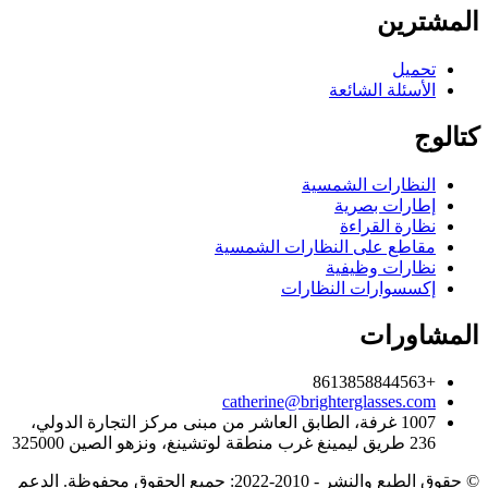
المشترين
تحميل
الأسئلة الشائعة
كتالوج
النظارات الشمسية
إطارات بصرية
نظارة القراءة
مقاطع على النظارات الشمسية
نظارات وظيفية
إكسسوارات النظارات
المشاورات
+8613858844563
catherine@brighterglasses.com
1007 غرفة، الطابق العاشر من مبنى مركز التجارة الدولي،
236 طريق ليمينغ غرب منطقة لوتشينغ، ونزهو الصين 325000
© حقوق الطبع والنشر - 2010-2022: جميع الحقوق محفوظة. الدعم