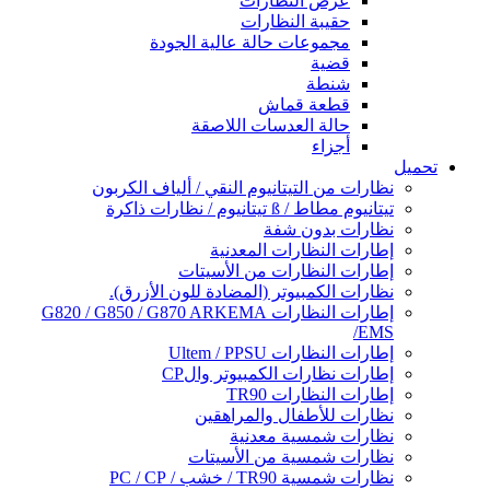
عرض النظارات
حقيبة النظارات
مجموعات حالة عالية الجودة
قضية
شنطة
قطعة قماش
حالة العدسات اللاصقة
أجزاء
تحميل
نظارات من التيتانيوم النقي / ألياف الكربون
تيتانيوم مطاط / ß تيتانيوم / نظارات ذاكرة
نظارات بدون شفة
إطارات النظارات المعدنية
إطارات النظارات من الأسيتات
نظارات الكمبيوتر (المضادة للون الأزرق).
إطارات النظارات G820 / G850 / G870 ARKEMA
/EMS
إطارات النظارات Ultem / PPSU
إطارات نظارات الكمبيوتر والCP
إطارات النظارات TR90
نظارات للأطفال والمراهقين
نظارات شمسية معدنية
نظارات شمسية من الأسيتات
نظارات شمسية TR90 / خشب / PC / CP