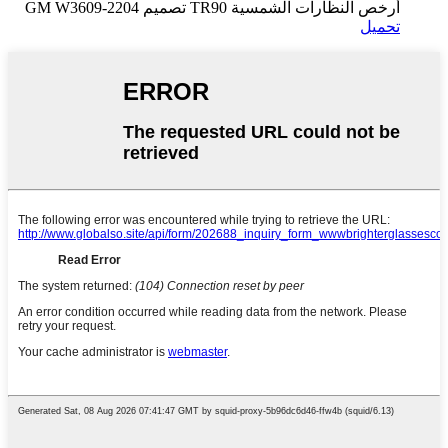
أرخص النظارات الشمسية TR90 تصميم GM W3609-2204
تحميل