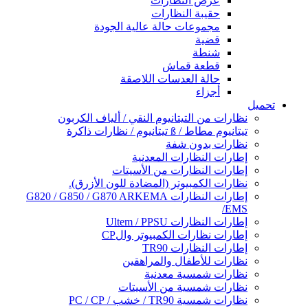
عرض النظارات
حقيبة النظارات
مجموعات حالة عالية الجودة
قضية
شنطة
قطعة قماش
حالة العدسات اللاصقة
أجزاء
تحميل
نظارات من التيتانيوم النقي / ألياف الكربون
تيتانيوم مطاط / ß تيتانيوم / نظارات ذاكرة
نظارات بدون شفة
إطارات النظارات المعدنية
إطارات النظارات من الأسيتات
نظارات الكمبيوتر (المضادة للون الأزرق).
إطارات النظارات G820 / G850 / G870 ARKEMA
/EMS
إطارات النظارات Ultem / PPSU
إطارات نظارات الكمبيوتر والCP
إطارات النظارات TR90
نظارات للأطفال والمراهقين
نظارات شمسية معدنية
نظارات شمسية من الأسيتات
نظارات شمسية TR90 / خشب / PC / CP