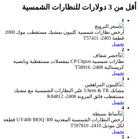
أقل من 3 دولارات للنظارات الشمسية
1
أرخص نظارات شمسية كليبون بمشبك مستقطب موك 2000
قطعة T57411 -2405
تحميل
2
نظارات شمسية CP Clipon بمفصلات مستقطبة ونابضية
كريستالية T58916 -2408
تحميل
3
مشابك Ultem & TR على النظارات الشمسية مع مشبك
مستقطب فائق المرونة K84812 -2408
تحميل
4
أرخص النظارات الشمسية المعدنية UV400 MOQ 300 قطعة
لكل موديل T597810 -2410
تحميل
5