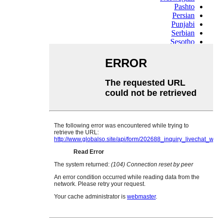
Pashto
Persian
Punjabi
Serbian
Sesotho
Sinhala
Slovak
Slovenian
Somali
Samoan
Scots Gaelic
Shona
Sindhi
Sundanese
Swahili
Tajik
Tamil
Telugu
Thai
Ukrainian
Urdu
Uzbek
Vietnamese
Welsh
Xhosa