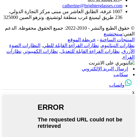
+8613858844563
catherine@brighterglasses.com
1007 غرفة، الطابق العاشر من مبنى مركز التجارة الدولي،
236 طريق ليمينغ غرب منطقة لوتشينغ، ونزهو الصين 325000
© حقوق الطبع والنشر - 2010-2022: جميع الحقوق محفوظة. الدعم
الفني:
مينجتشنغ
المنتجات الساخنة
-
خريطة الموقع
نظارات التيتانيوم
,
نظارات القراءة القابلة للطي
,
النظارات الضوء
الأزرق
,
نظارات القراءة القابلة للتعديل
,
نظارات الكمبيوتر
,
نظارات
القراء
,
إرسال البريد الإلكتروني
سكايب
واتساب
x