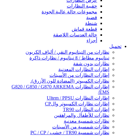
عرض النظارات
حقيبة النظارات
مجموعات حالة عالية الجودة
قضية
شنطة
قطعة قماش
حالة العدسات اللاصقة
أجزاء
تحميل
نظارات من التيتانيوم النقي / ألياف الكربون
تيتانيوم مطاط / ß تيتانيوم / نظارات ذاكرة
نظارات بدون شفة
إطارات النظارات المعدنية
إطارات النظارات من الأسيتات
نظارات الكمبيوتر (المضادة للون الأزرق).
إطارات النظارات G820 / G850 / G870 ARKEMA
/EMS
إطارات النظارات Ultem / PPSU
إطارات نظارات الكمبيوتر والCP
إطارات النظارات TR90
نظارات للأطفال والمراهقين
نظارات شمسية معدنية
نظارات شمسية من الأسيتات
نظارات شمسية TR90 / خشب / PC / CP