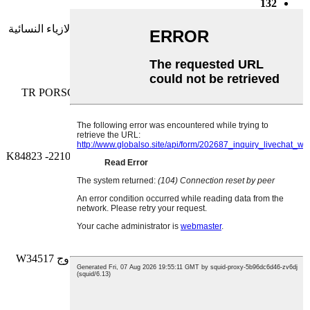
132
نظارة طبية معدنية طباعة ثلاثية الابعاد تصميم الازياء النسائية
K84817 -2210
تحميل
133
نظارات معدنية ونظارات TR PORSCHE Design Business
Series K84824 -2210
تحميل
134
نظارة طبية نسائية معدنية تصميم شكل القطة K84823 -2210
تحميل
135
إطارات بصرية معدنية بلونين K84815 -2210
تحميل
136
نظارة طبية رجالية معدنية تصميم مع طلاء مزدوج W34517
-2210
تحميل
137