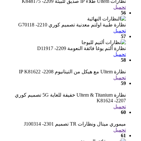
نظارات Ultem طلاء IP صديق للبيئة K848175 -2209
تحميل
56
نظارة طبية اولتم معدنية تصميم كوري G70118 -2210
تحميل
57
نظارة ألتم يوغا فائقة النعومة D11917 -2209
تحميل
58
نظارة Ultem مع هيكل من التيتانيوم IP K81622 -2208
تحميل
59
نظارة Ultem & Titanium خفيفة للغاية 5G تصميم كوري
K81624 -2207
تحميل
60
ميموري ميتال ونظارات TR تصميم J100314 -2301
تحميل
61