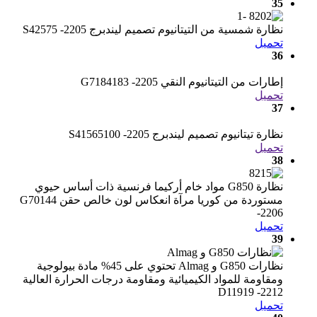
35
نظارة شمسية من التيتانيوم تصميم ليندبرج S42575 -2205
تحميل
36
إطارات من التيتانيوم النقي G7184183 -2205
تحميل
37
نظارة تيتانيوم تصميم ليندبرج S41565100 -2205
تحميل
38
نظارة G850 مواد خام أركيما ​​فرنسية ذات أساس حيوي
مستوردة من كوريا مرآة انعكاس لون خالص حقن G70144
-2206
تحميل
39
نظارات G850 و Almag تحتوي على 45% مادة بيولوجية
ومقاومة للمواد الكيميائية ومقاومة درجات الحرارة العالية
D11919 -2212
تحميل