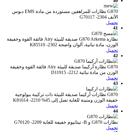
40
G870 نظارات للمراهقين مستوردة من مادة EMS دبوس
الأنف G70117 -2304
تحميل
41
نظارة G870 Arkema صديقة للبيئة Airy فائقة القوة وخفيفة
الوزن، مادة نباتية، ألوان واضحة K85510 -2302
تحميل
42
G870 نظارة أركيما ​​صديقة للبيئة Airy فائقة القوة وخفيفة
الوزن من مادة نباتية D11915 -2212
تحميل
43
G870 نظارات أركيما ​​صديقة للبيئة ذات تركيبة بيولوجية
خفيفة الوزن ومتينة للغاية تصل إلى 45% K81614 -2210
تحميل
44
نظارات G870 و B- تيتانيوم خفيفة للغاية G70120 -2209
تحميل