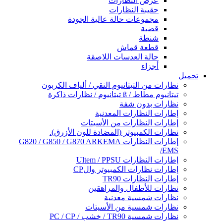
عرض النظارات
حقيبة النظارات
مجموعات حالة عالية الجودة
قضية
شنطة
قطعة قماش
حالة العدسات اللاصقة
أجزاء
تحميل
نظارات من التيتانيوم النقي / ألياف الكربون
تيتانيوم مطاط / ß تيتانيوم / نظارات ذاكرة
نظارات بدون شفة
إطارات النظارات المعدنية
إطارات النظارات من الأسيتات
نظارات الكمبيوتر (المضادة للون الأزرق).
إطارات النظارات G820 / G850 / G870 ARKEMA
/EMS
إطارات النظارات Ultem / PPSU
إطارات نظارات الكمبيوتر والCP
إطارات النظارات TR90
نظارات للأطفال والمراهقين
نظارات شمسية معدنية
نظارات شمسية من الأسيتات
نظارات شمسية TR90 / خشب / PC / CP