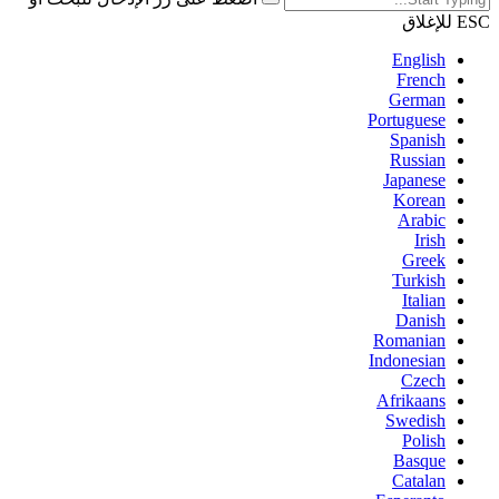
ESC للإغلاق
English
French
German
Portuguese
Spanish
Russian
Japanese
Korean
Arabic
Irish
Greek
Turkish
Italian
Danish
Romanian
Indonesian
Czech
Afrikaans
Swedish
Polish
Basque
Catalan