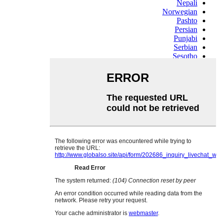
Nepali
Norwegian
Pashto
Persian
Punjabi
Serbian
Sesotho
Sinhala
Slovak
Slovenian
Somali
Samoan
Scots Gaelic
Shona
Sindhi
Sundanese
Swahili
Tajik
Tamil
Telugu
Thai
Ukrainian
Urdu
Uzbek
Vietnamese