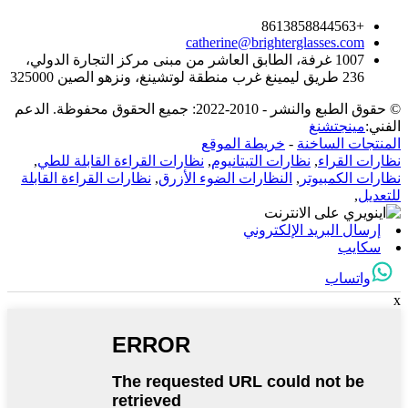
+8613858844563
catherine@brighterglasses.com
1007 غرفة، الطابق العاشر من مبنى مركز التجارة الدولي،
236 طريق ليمينغ غرب منطقة لوتشينغ، ونزهو الصين 325000
© حقوق الطبع والنشر - 2010-2022: جميع الحقوق محفوظة. الدعم
الفني:
مينجتشنغ
المنتجات الساخنة
-
خريطة الموقع
نظارات القراء
,
نظارات التيتانيوم
,
نظارات القراءة القابلة للطي
,
نظارات الكمبيوتر
,
النظارات الضوء الأزرق
,
نظارات القراءة القابلة
للتعديل
,
إرسال البريد الإلكتروني
سكايب
واتساب
x