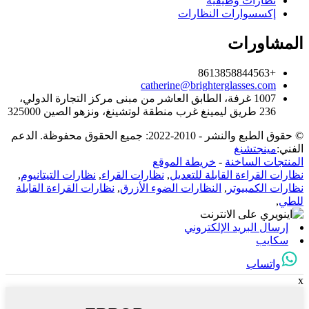
نظارات وظيفية
إكسسوارات النظارات
المشاورات
+8613858844563
catherine@brighterglasses.com
1007 غرفة، الطابق العاشر من مبنى مركز التجارة الدولي،
236 طريق ليمينغ غرب منطقة لوتشينغ، ونزهو الصين 325000
© حقوق الطبع والنشر - 2010-2022: جميع الحقوق محفوظة. الدعم
الفني:
مينجتشنغ
المنتجات الساخنة
-
خريطة الموقع
نظارات القراءة القابلة للتعديل
,
نظارات القراء
,
نظارات التيتانيوم
,
نظارات الكمبيوتر
,
النظارات الضوء الأزرق
,
نظارات القراءة القابلة
للطي
,
إرسال البريد الإلكتروني
سكايب
واتساب
x