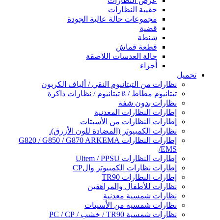
عرض النظارات
حقيبة النظارات
مجموعات حالة عالية الجودة
قضية
شنطة
قطعة قماش
حالة العدسات اللاصقة
أجزاء
تحميل
نظارات من التيتانيوم النقي / ألياف الكربون
تيتانيوم مطاط / ß تيتانيوم / نظارات ذاكرة
نظارات بدون شفة
إطارات النظارات المعدنية
إطارات النظارات من الأسيتات
نظارات الكمبيوتر (المضادة للون الأزرق).
إطارات النظارات G820 / G850 / G870 ARKEMA
/EMS
إطارات النظارات Ultem / PPSU
إطارات نظارات الكمبيوتر والCP
إطارات النظارات TR90
نظارات للأطفال والمراهقين
نظارات شمسية معدنية
نظارات شمسية من الأسيتات
نظارات شمسية TR90 / خشب / PC / CP