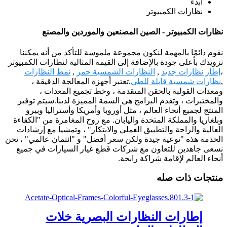
ابدء
نظارات الكمبيوتر
نظارات الكمبيوتر - الصين المصنعين والموردين والمصنع
نقوم دائمًا بالمهمة لنكون مجموعة ملموسة للتأكد من أنه يمكننا
تزويدك بأعلى جودة بالإضافة إلى القيمة المثالية لنظارات الكمبيوتر
،
إطار نظارات جديد
,
النظارات الشمسية خمر
,
نمط النظارات
,
نظارات شمسية قابلة للطي
.تعتبر أجهزة المعالجة الدقيقة ،
ومعدات القولبة بالحقن المتقدمة ، وخط تجميع المعدات ،
والمختبرات ، وتقدم البرامج هي السمة المميزة لدينا.سيتم توفير
المنتج لجميع أنحاء العالم ، مثل أوروبا وأمريكا وأستراليا وبيرو
وبلغاريا والمملكة المتحدة واليابان. مع روح المغامرة من "الكفاءة
العالية والراحة والتطبيق العملي والابتكار" ، وتمشيا مع إرشادات
الخدمة هذه "نوعية جيدة ولكن سعر أفضل" و "ائتمان عالمي" ، نحن
نسعى جاهدين للتعاون مع شركات قطع غيار السيارات في جميع
أنحاء العالم لإقامة شراكة رابحة.
منتجات ذات صله
إطارات النظارات البصرية خلات