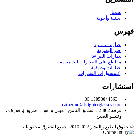
تحميل
أسئلة وأجوبة
فهرس
نظارة شمسيه
أطر البصرية
نظارات القراءة
مقاطع على النظارات الشمسية
نظارات وظيفية
إكسسوارات النظارات
استشارات
+ 86-13858844563
catherine@brighterglasses.com
غرفة 802-2 ، الطابق الثامن ، مبنى Lugang طريق Oujiang ،
ونتشو الصين
© حقوق الطبع والنشر 20102022: جميع الحقوق محفوظة.