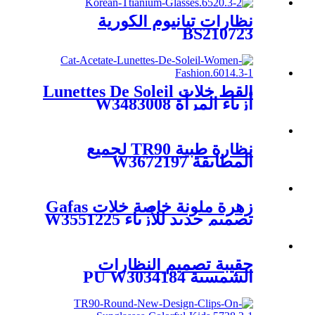
نظارات تيانيوم الكورية
BS210723
القط خلات Lunettes De Soleil
أزياء المرأة W3483008
نظارة طبية TR90 لجميع
المطابقة W3672197
زهرة ملونة خاصة خلات Gafas
تصميم جديد للأزياء W3551225
حقيبة تصميم النظارات
الشمسية PU W3034184