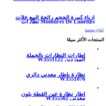
أزياء كبيرة الحجم رائجة البيع خلات
Montures De Lunettes نظارات
خلات W3551084
المنتجات الأكثر مبيعًا
إطارات النظارات بالجملة
الموردين W3551122
نظارة بإطار معدني دائري
W3551076
إطار نظارة عين القطة بلون
معدني W355502