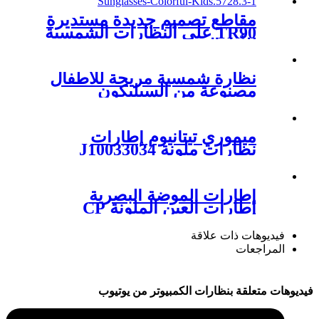
مقاطع تصميم جديدة مستديرة
TR90 على النظارات الشمسية
للأطفال W3453113
نظارة شمسية مريحة للأطفال
مصنوعة من السيليكون
W3551944
ميموري تيتانيوم إطارات
نظارات ملونة J10033034
إطارات الموضة البصرية
إطارات العين الملونة CP
W3452025
فيديوهات ذات علاقة
المراجعات
فيديوهات متعلقة بنظارات الكمبيوتر من يوتيوب