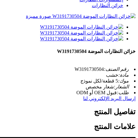
خزائن النظارات
خزائن النظارات الموضة W3191730504
رقم الصنف:
W3191730504
مادة:
خشب
موك:
5 قطعة/لكل نموذج
الشعار:
شعار مخصص
طلب:
قبول OEM أو ODM
إرسال البريد الإلكتروني لنا
تفاصيل المنتج
علامات المنتج