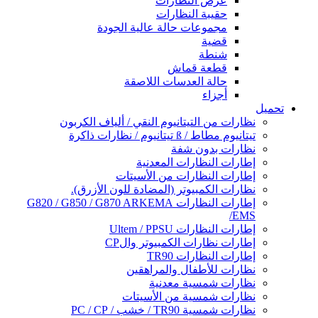
عرض النظارات
حقيبة النظارات
مجموعات حالة عالية الجودة
قضية
شنطة
قطعة قماش
حالة العدسات اللاصقة
أجزاء
تحميل
نظارات من التيتانيوم النقي / ألياف الكربون
تيتانيوم مطاط / ß تيتانيوم / نظارات ذاكرة
نظارات بدون شفة
إطارات النظارات المعدنية
إطارات النظارات من الأسيتات
نظارات الكمبيوتر (المضادة للون الأزرق).
إطارات النظارات G820 / G850 / G870 ARKEMA
/EMS
إطارات النظارات Ultem / PPSU
إطارات نظارات الكمبيوتر والCP
إطارات النظارات TR90
نظارات للأطفال والمراهقين
نظارات شمسية معدنية
نظارات شمسية من الأسيتات
نظارات شمسية TR90 / خشب / PC / CP