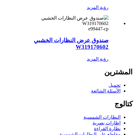
رؤية المزيد
e99447-cp
صندوق عرض النظارات الخشبي
W319170602
رؤية المزيد
المشترين
تحميل
الأسئلة الشائعة
كتالوج
النظارات الشمسية
إطارات بصرية
نظارة القراءة
مقاطع على النظارات الشمسية