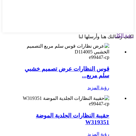
رؤية الكل
اكتب رسالتك هنا وأرسلها لنا
e99447-cp
قوس النظارات عرض تصميم خشبي
سلم مربع...
رؤية المزيد
e99447-cp
حقيبة النظارات الجلدية الموضة
W319351
رؤية المزيد