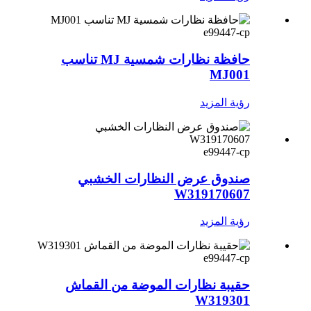
e99447-cp
حافظة نظارات شمسية MJ تناسب
MJ001
رؤية المزيد
e99447-cp
صندوق عرض النظارات الخشبي
W319170607
رؤية المزيد
e99447-cp
حقيبة نظارات الموضة من القماش
W319301