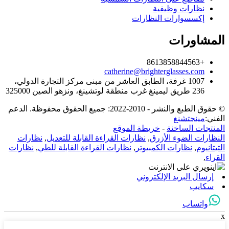
نظارات وظيفية
إكسسوارات النظارات
المشاورات
+8613858844563
catherine@brighterglasses.com
1007 غرفة، الطابق العاشر من مبنى مركز التجارة الدولي،
236 طريق ليمينغ غرب منطقة لوتشينغ، ونزهو الصين 325000
© حقوق الطبع والنشر - 2010-2022: جميع الحقوق محفوظة. الدعم
الفني:
مينجتشنغ
المنتجات الساخنة
-
خريطة الموقع
النظارات الضوء الأزرق
,
نظارات القراءة القابلة للتعديل
,
نظارات
التيتانيوم
,
نظارات الكمبيوتر
,
نظارات القراءة القابلة للطي
,
نظارات
القراء
,
إرسال البريد الإلكتروني
سكايب
واتساب
x