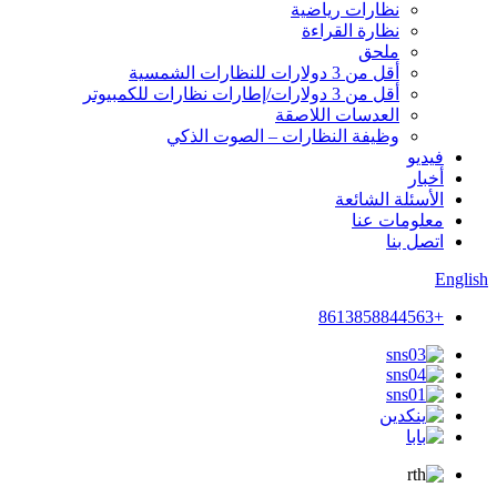
نظارات رياضية
نظارة القراءة
ملحق
أقل من 3 دولارات للنظارات الشمسية
أقل من 3 دولارات/إطارات نظارات للكمبيوتر
العدسات اللاصقة
وظيفة النظارات – الصوت الذكي
فيديو
أخبار
الأسئلة الشائعة
معلومات عنا
اتصل بنا
English
+8613858844563