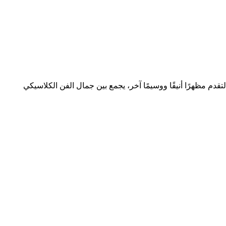
 كما أنها ستدمج الأجواء العصرية للتحول الشعبي في عناصر أزياء Loewe الرائعة والمتغيرة، لتقدم مظهرًا أنيقًا ووسيمًا آخر، يجمع بين جمال الفن الكلاسيكي