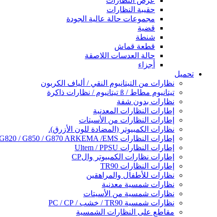
عرض النظارات
حقيبة النظارات
مجموعات حالة عالية الجودة
قضية
شنطة
قطعة قماش
حالة العدسات اللاصقة
أجزاء
تحميل
نظارات من التيتانيوم النقي / ألياف الكربون
تيتانيوم مطاط / ß تيتانيوم / نظارات ذاكرة
نظارات بدون شفة
إطارات النظارات المعدنية
إطارات النظارات من الأسيتات
نظارات الكمبيوتر (المضادة للون الأزرق).
إطارات النظارات G820 / G850 / G870 ARKEMA /EMS
إطارات النظارات Ultem / PPSU
إطارات نظارات الكمبيوتر والCP
إطارات النظارات TR90
نظارات للأطفال والمراهقين
نظارات شمسية معدنية
نظارات شمسية من الأسيتات
نظارات شمسية TR90 / خشب / PC / CP
مقاطع على النظارات الشمسية